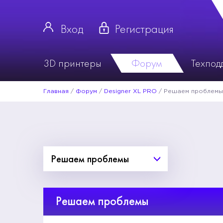
Вход
Регистрация
3D принтеры
Форум
Техпод
Главная
/
Форум
/
Designer XL PRO
/
Решаем проблемы
Решаем проблемы