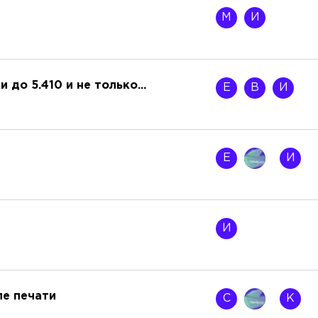
М
И
до 5.410 и не только...
Е
В
И
Е
И
И
ле печати
С
К