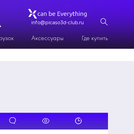
info@picaso3d-club.ru
рузок
Аксессуары
Где купить