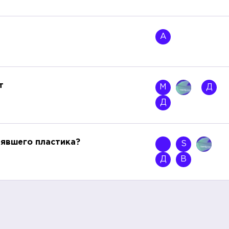
А
т
М
Д
Д
рявшего пластика?
S
Д
В