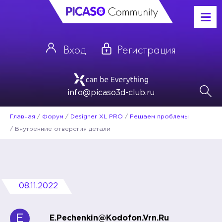
Вход
Регистрация
info@picaso3d-club.ru
Главная
/
Форум
/
Designer XL PRO
/
Решаем проблемы
/
Внутренние отверстия детали
08.11.2022
E
E.pechenkin@kodofon.vrn.ru