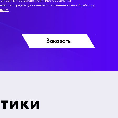
ных данных согласно
политике обработки
анных
в порядке, указанном в соглашении на
обработку
нных.
стики