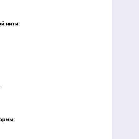
й нити:
:
ормы: