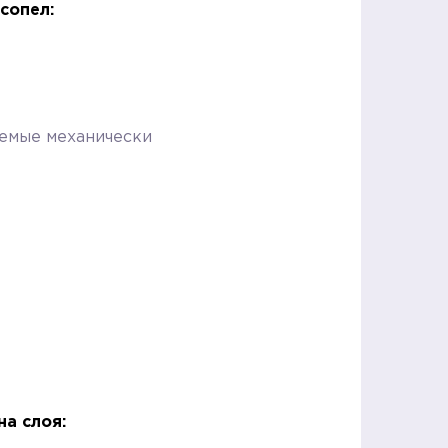
сопел:
яемые механически
а слоя: