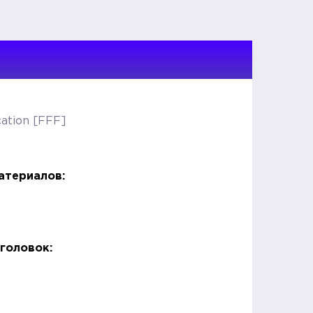
cation [FFF]
атериалов:
головок: