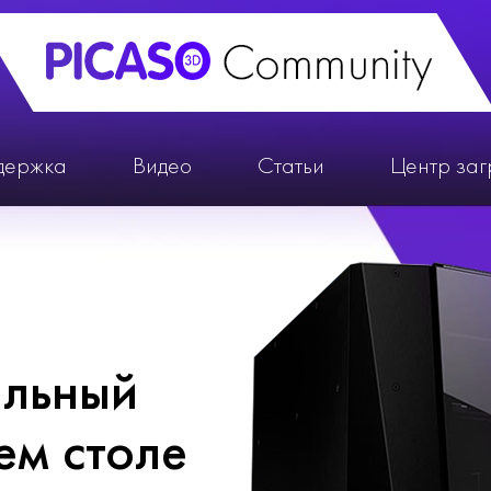
держка
Видео
Статьи
Центр заг
альный
ем столе