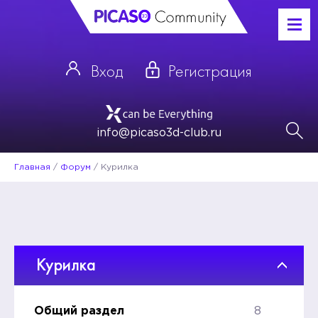
Вход
Регистрация
info@picaso3d-club.ru
Главная
/
Форум
/
Курилка
Курилка
Общий раздел
8