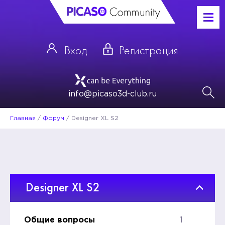
Вход
Регистрация
info@picaso3d-club.ru
Главная
/
Форум
/
Designer XL S2
Designer XL S2
Общие вопросы
1