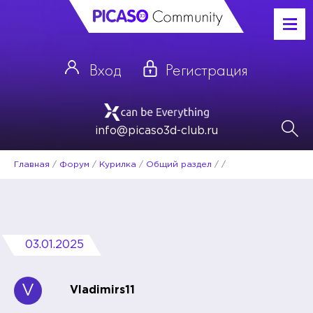
Вход
Регистрация
info@picaso3d-club.ru
Главная
/
Форум
/
Курилка
/
Общий раздел
/
/
03.01.2025
V
Vladimirs11