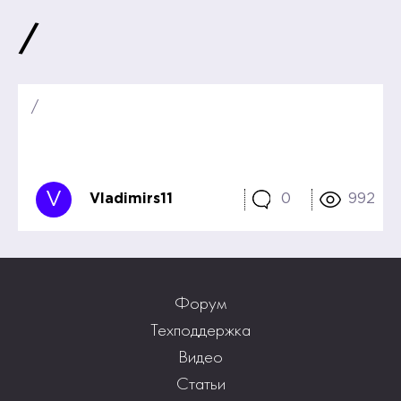
/
/
V
Vladimirs11
0
992
Форум
Техподдержка
Видео
Статьи