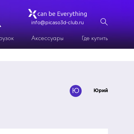
info@picaso3d-club.ru
рузок
Аксессуары
Где купить
Ю
Юрий