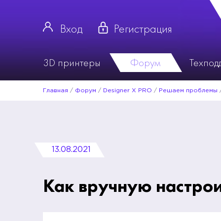
Вход
Регистрация
3D принтеры
Форум
Техпод
Главная
/
Форум
/
Designer X PRO
/
Решаем проблемы
13.08.2021
Как вручную настрои