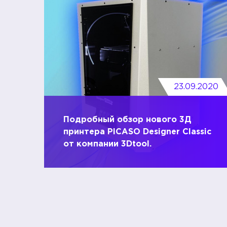
23.09.2020
Подробный обзор нового 3Д
принтера PICASO Designer Classic
от компании 3Dtool.