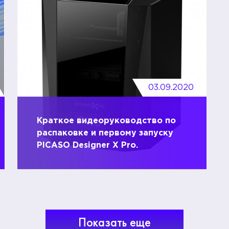
03.09.2020
Краткое видеоруководство по
распаковке и первому запуску
PICASO Designer X Pro.
Показать еще