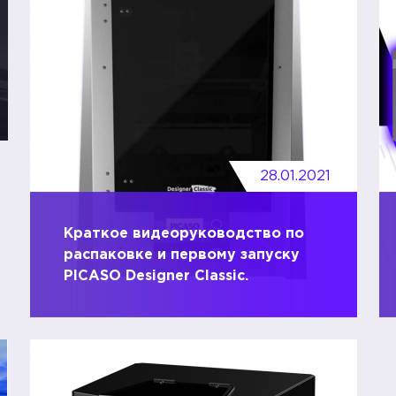
28.01.2021
Краткое видеоруководство по
распаковке и первому запуску
PICASO Designer Classic.