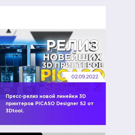
02.09.2022
Пресс-релиз новой линейки 3D
принтеров PICASO Designer S2 от
3Dtool.