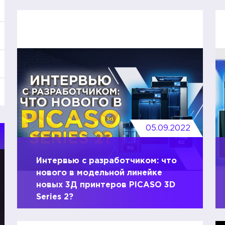
05.09.2022
Интервью с разработчиком: что
нового в модельной линейке
новых 3Д принтеров PICASO 3D
Series 2?