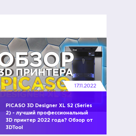
17.11.2022
PICASO 3D Designer XL S2 (Series
2) - лучший профессиональный
3D принтер 2022 года? Обзор от
3DTool