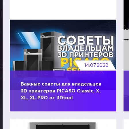
14.07.2022
Важные советы для владельцев
3D принтеров PICASO Classic, X,
XL, XL PRO от 3Dtool