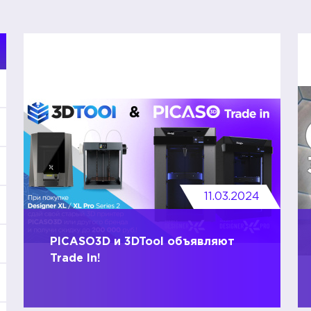
11.03.2024
PICASO3D и 3DTool объявляют
Trade In!