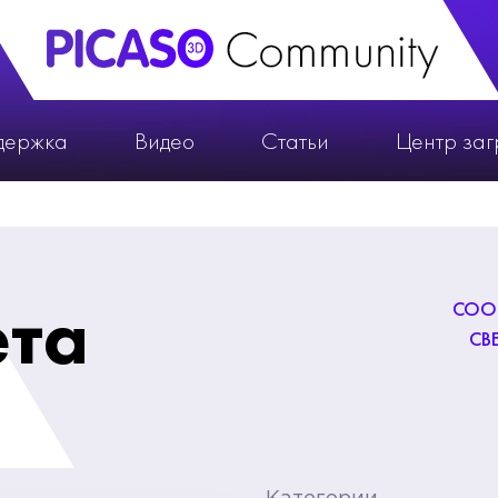
держка
Видео
Статьи
Центр заг
ета
СООБ
СВ