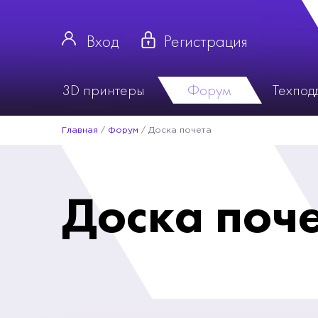
Вход
Регистрация
3D принтеры
Форум
Техпод
Главная
/
Форум
/
Доска почета
Доска поч