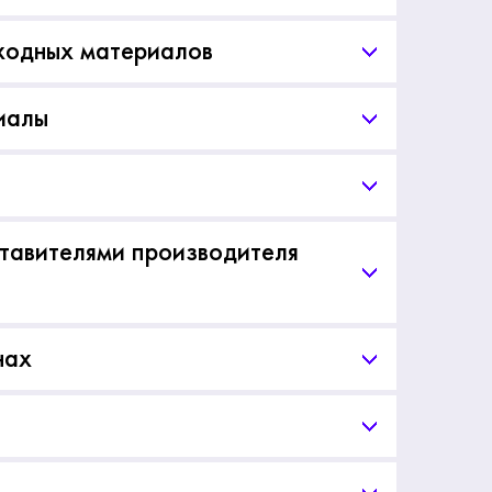
ходных материалов
иалы
тавителями производителя
нах