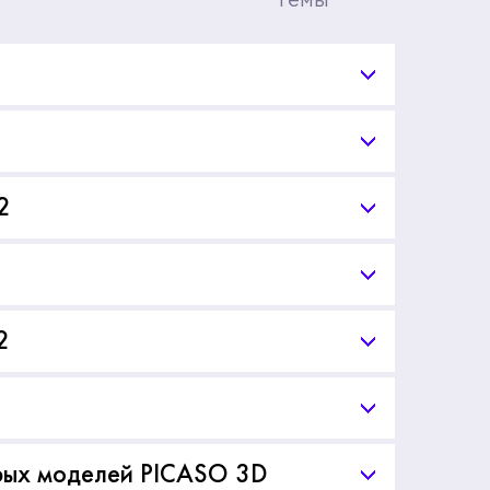
Темы
2
2
рых моделей PICASO 3D