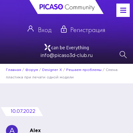
Вход
Регистрация
info@picaso3d-club.ru
Главная
/
Форум
/
Designer X
/
Решаем проблемы
/
Смена
пластика при печати одной модели
10.07.2022
A
Alex