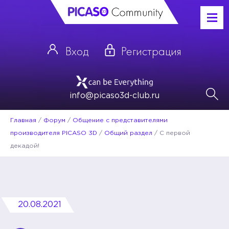
Вход
Регистрация
info@picaso3d-club.ru
Главная
/
Форум
/
Общение с представителями
производителя PICASO 3D
/
Общий раздел
/
С первой
декадой!
20.08.2021