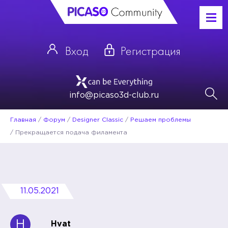
Вход
Регистрация
info@picaso3d-club.ru
Главная
/
Форум
/
Designer Classic
/
Решаем проблемы
/
Прекращается подача филамента
11.05.2021
H
Hvat