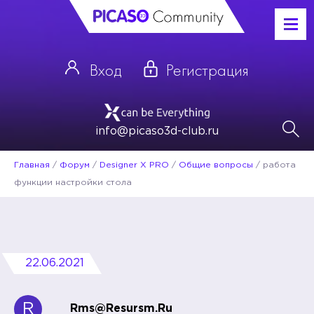
Вход
Регистрация
info@picaso3d-club.ru
Главная
/
Форум
/
Designer X PRO
/
Общие вопросы
/
работа
функции настройки стола
22.06.2021
R
Rms@resursm.ru