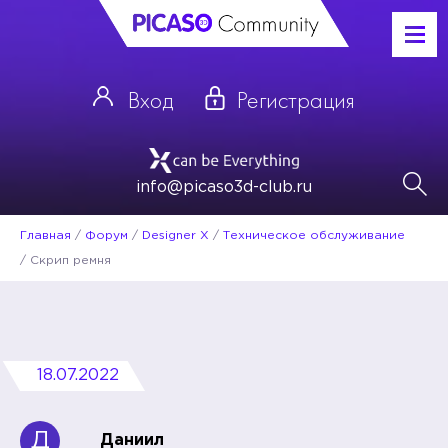
Вход
Регистрация
info@picaso3d-club.ru
Главная
/
Форум
/
Designer X
/
Техническое обслуживание
/
Скрип ремня
18.07.2022
Д
Даниил