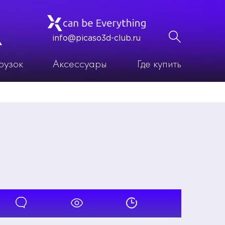
info@picaso3d-club.ru
рузок
Аксессуары
Где купить