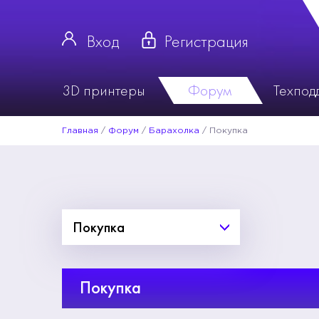
Вход
Регистрация
3D принтеры
Форум
Техпод
Главная
/
Форум
/
Барахолка
/
Покупка
Покупка