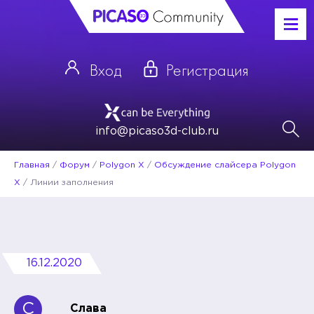
Вход
Регистрация
info@picaso3d-club.ru
Главная
/
Форум
/
Polygon X
/
Обсуждение слайсера Polygon
X
/
Линии заполнения
16.12.2020
С
Слава