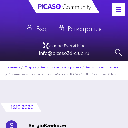
Вход
Регистрация
info@picaso3d-club.ru
Главная
/
Форум
/
Авторские материалы
/
Авторские статьи
/
Очень важно знать при работе с PICASO 3D Designer X Pro.
13.10.2020
S
SergioKawkazer