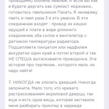
проводами) ооочень нежные. И если вы как
я будете дергать как сумоист морковки...
готовьтесь паяльником Пахать. Я ненавижу
паять и паял раза 3 и это ужасно. В эти
соединения входят : провод из кишки
идущей к плате в виде длинного
соединения, оба сопла и вентилятор с
датчиком температуры радиатора.
Подцепляете пинцетом или надфилем
аккуратно один край а потом второй и так
НЕ СПЕША вытаскиваете проводочки. Эта
история про терпение... которого мало, но
надо найти!
7. НИКОГДА не хлопать дверцей. Никогда
запомните. Мало того, что чревато
растрескиванием акриловой дверцы, так
еще и есть одна вещь, которая заставила
меня разбирать принтер в надежде