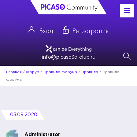
Вход
Регистрация
info@picaso3d-club.ru
Главная
/
Форум
/
Правила форума
/
Правила
/
Правила
форума.
03.09.2020
Administrator