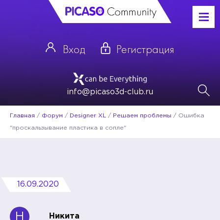
Вход
Регистрация
info@picaso3d-club.ru
Главная
/
Форум
/
Designer XL
/
Решаем проблемы
/
Ошибка
"проскальзывание пластика в сопле"
16.09.2020
Н
Никита