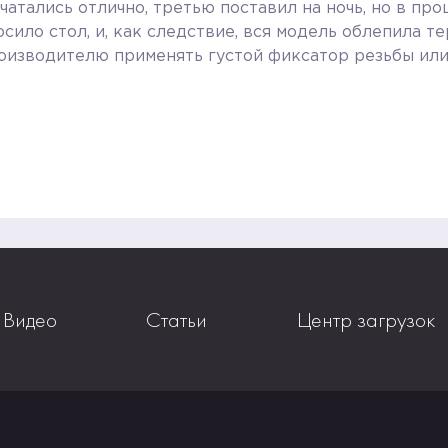
ечатались отлично, третью поставил на ночь, но в п
сило стол, и, как следствие, вся модель облепила те
роизводителю применять густой фиксатор резьбы или
Видео
Статьи
Центр загрузок