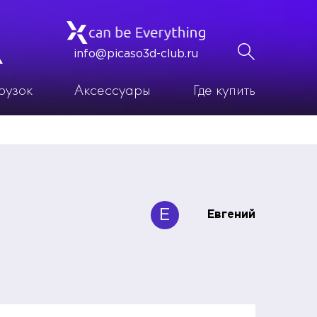
info@picaso3d-club.ru
рузок
Аксессуары
Где купить
Е
Евгений