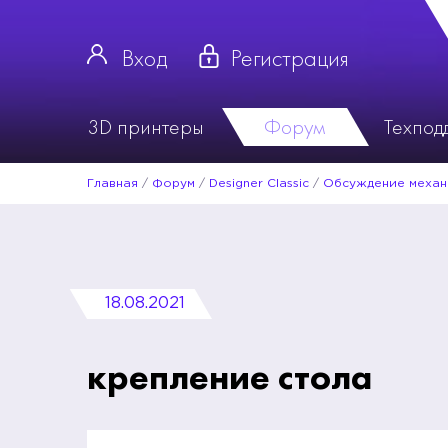
Вход
Регистрация
3D принтеры
Форум
Техпод
Главная
/
Форум
/
Designer Classic
/
Обсуждение механ
18.08.2021
крепление стола