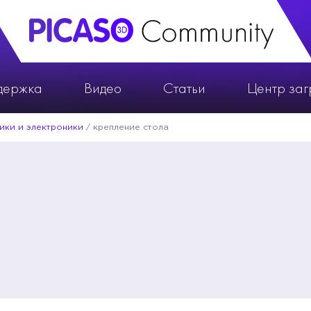
держка
Видео
Статьи
Центр заг
ики и электроники
/
крепление стола