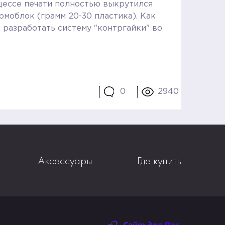
роцессе печати полностью выкрутился
рмоблок (грамм 20-30 пластика). Как
 разработать систему "контргайки" во
0
2940
Аксессуары
Где купить