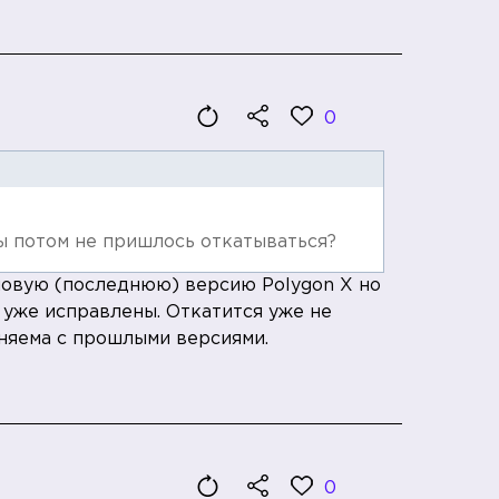
0
ы потом не пришлось откатываться?
 новую (последнюю) версию Polygon X но
 уже исправлены. Откатится уже не
еняема с прошлыми версиями.
0