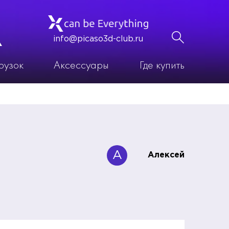
info@picaso3d-club.ru
рузок
Аксессуары
Где купить
А
Алексей