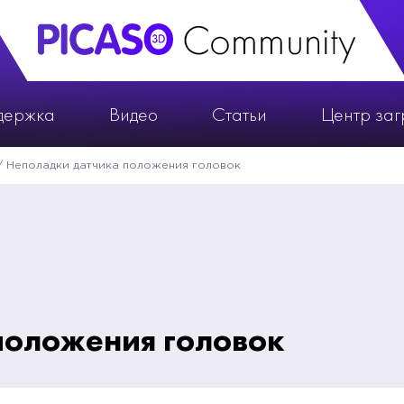
держка
Видео
Статьи
Центр заг
/
Неполадки датчика положения головок
положения головок