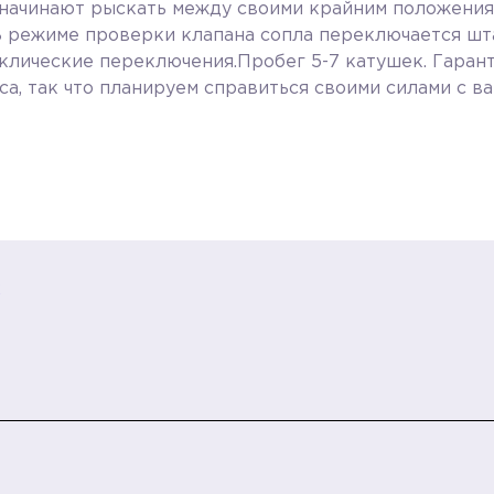
 начинают рыскать между своими крайним положениям
В режиме проверки клапана сопла переключается шта
лические переключения.Пробег 5-7 катушек. Гаранти
са, так что планируем справиться своими силами с
2