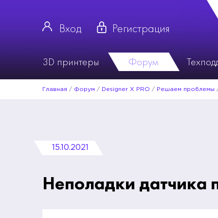
Вход
Регистрация
3D принтеры
Форум
Техпод
Главная
/
Форум
/
Designer X PRO
/
Решаем проблемы
15.10.2021
Неполадки датчика 