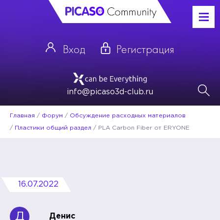
Вход
Регистрация
info@picaso3d-club.ru
Главная
/
Форум
/
Обсуждение расходных материалов
/
Пластики общий раздел
/
PLA Carbon Fiber от ERYONE
16.07.2022
Д
Денис