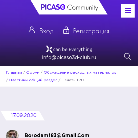
Вход
Регистрация
info@picaso3d-club.ru
Главная
/
Форум
/
Обсуждение расходных материалов
/
Пластики общий раздел
/
Печать TPU
17.09.2020
Borodamf83@gmail.com