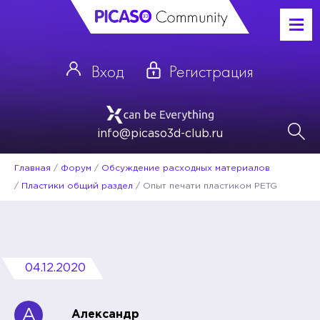
Вход
Регистрация
info@picaso3d-club.ru
Главная
/
Форум
/
Обсуждение расходных материалов
/
Пластики общий раздел
/
Опыт печати пластиком PETG
04.12.2020
А
Александр