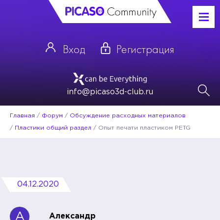
Вход
Регистрация
info@picaso3d-club.ru
Главная
/
Форум
/
Обсуждение расходных материалов
/
Пластики общий раздел
/
Опыт печати пластиком PETG
04.12.2020
А
Александр