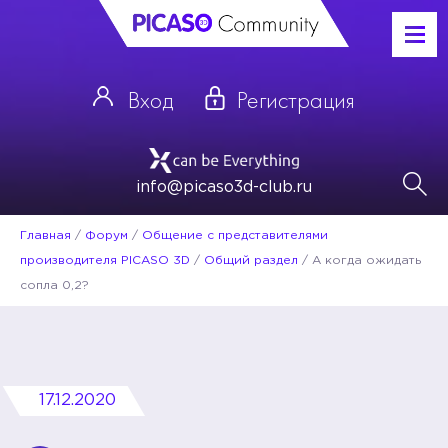
Вход
Регистрация
info@picaso3d-club.ru
Главная
/
Форум
/
Общение с представителями
производителя PICASO 3D
/
Общий раздел
/
А когда ожидать
сопла 0,2?
17.12.2020