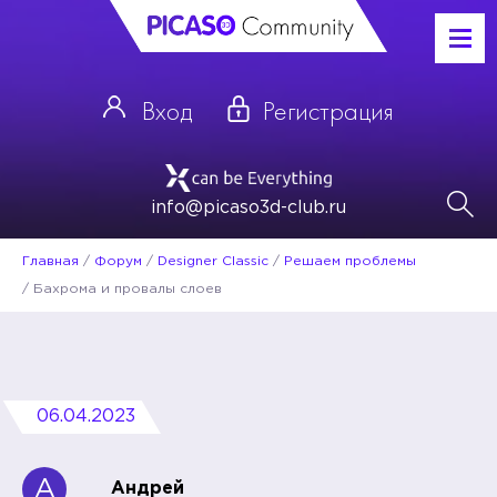
Вход
Регистрация
info@picaso3d-club.ru
Главная
/
Форум
/
Designer Classic
/
Решаем проблемы
/
Бахрома и провалы слоев
06.04.2023
А
Андрей