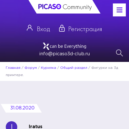
Вход
Регистрация
info@picaso3d-club.ru
Главная
/
Форум
/
Курилка
/
Общий раздел
/
Фигурки на 3д
принтере.
31.08.2020
I
Iratus