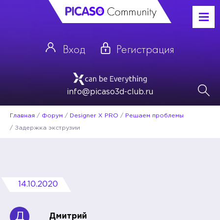
Вход
Регистрация
info@picaso3d-club.ru
Главная
/
Форум
/
Designer X PRO
/
Решаем проблемы
/
Задержка экструзии
14.10.2020
Д
Дмитрий