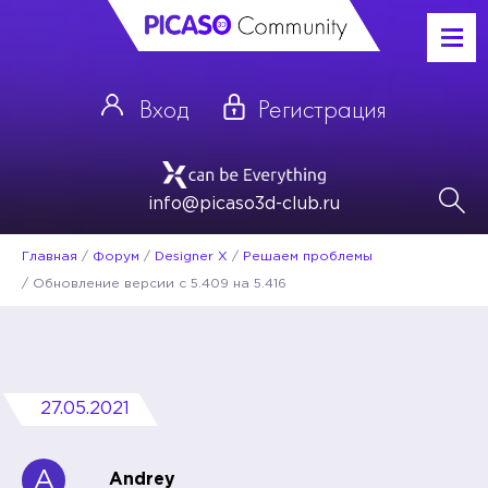
Вход
Регистрация
info@picaso3d-club.ru
Главная
/
Форум
/
Designer X
/
Решаем проблемы
/
Обновление версии с 5.409 на 5.416
27.05.2021
A
Andrey