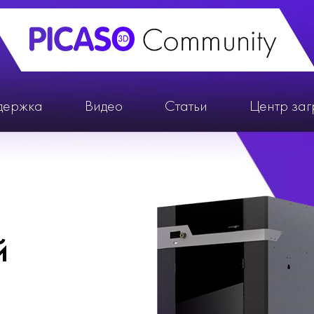
держка
Видео
Статьи
Центр заг
й