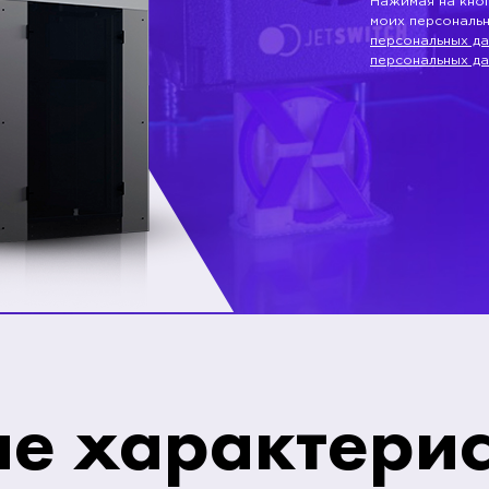
Нажимая на кноп
моих персональ
персональных д
персональных да
ие характери