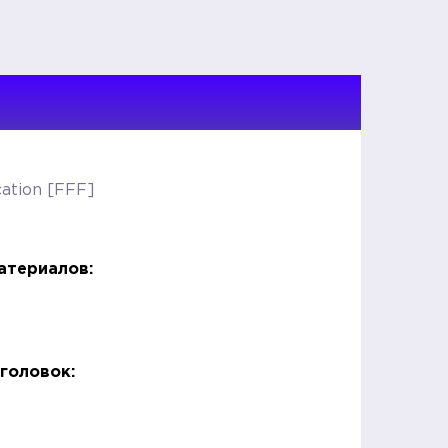
cation [FFF]
атериалов:
головок: