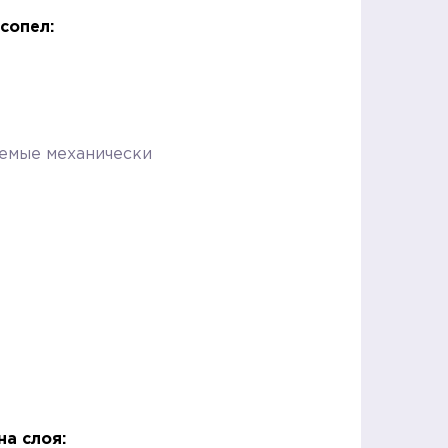
сопел:
яемые механически
а слоя: