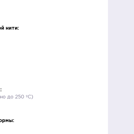
й нити:
:
но до 250 ºC)
ормы: