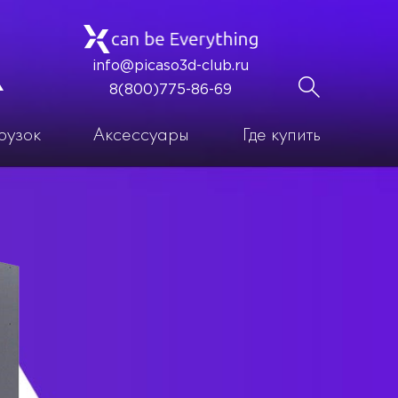
info@picaso3d-club.ru
8(800)775-86-69
рузок
Аксессуары
Где купить