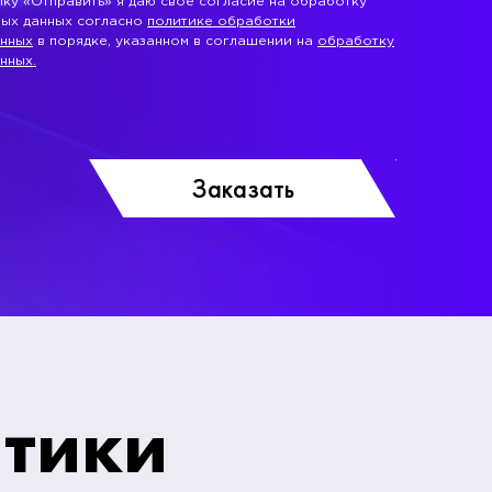
ку «Отправить» я даю свое согласие на обработку
ных данных согласно
политике обработки
анных
в порядке, указанном в соглашении на
обработку
нных.
стики